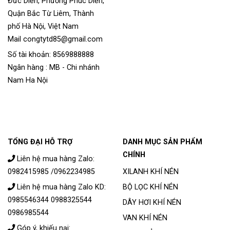
Đức Diễn, Phường Phúc Diễn,
Quận Bắc Từ Liêm, Thành
phố Hà Nội, Việt Nam
Mail congtytd85@gmail.com
Số tài khoản: 8569888888
Ngân hàng : MB - Chi nhánh
Nam Ha Nội
TỔNG ĐẠI HỖ TRỢ
DANH MỤC SẢN PHẨM
CHÍNH
Liên hệ mua hàng Zalo:
0982415985 /0962234985
XILANH KHÍ NÉN
Liên hệ mua hàng Zalo KD:
BỘ LỌC KHÍ NÉN
0985546344 0988325544
DÂY HƠI KHÍ NÉN
0986985544
VAN KHÍ NÉN
Góp ý, khiếu nại: