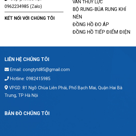
VAN THỦY LỰC
0962234985 (Zalo)
BỘ RUNG-BÚA RUNG KHÍ
NÉN
KẾT NỐI VỚI CHÚNG TÔI
ĐỒNG HỒ ĐO ÁP
ĐỒNG HỒ TIẾP ĐIỂM ĐIỆN
LIÊN HỆ CHÚNG TÔI
Email: congtytd85@gmail.com
Hotline: 0982415985
VPGD: 81 Ngõ Chùa Liên Phái, Phố Bạch Mai, Quận Hai Bà
Trưng, TP Hà Nội
BẢN ĐỒ CHÚNG TÔI