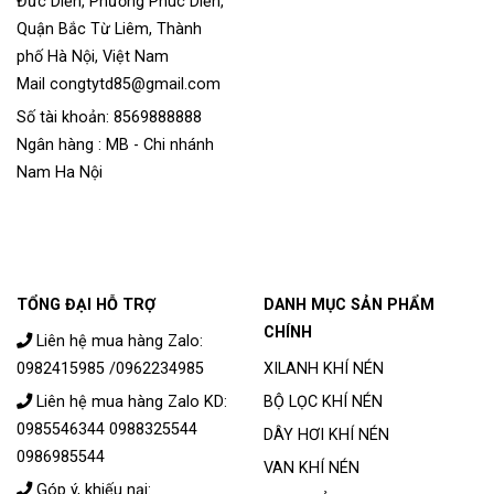
Đức Diễn, Phường Phúc Diễn,
Quận Bắc Từ Liêm, Thành
phố Hà Nội, Việt Nam
Mail congtytd85@gmail.com
Số tài khoản: 8569888888
Ngân hàng : MB - Chi nhánh
Nam Ha Nội
TỔNG ĐẠI HỖ TRỢ
DANH MỤC SẢN PHẨM
CHÍNH
Liên hệ mua hàng Zalo:
0982415985 /0962234985
XILANH KHÍ NÉN
Liên hệ mua hàng Zalo KD:
BỘ LỌC KHÍ NÉN
0985546344 0988325544
DÂY HƠI KHÍ NÉN
0986985544
VAN KHÍ NÉN
Góp ý, khiếu nại: