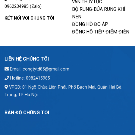
VAN THỦY LỰC
0962234985 (Zalo)
BỘ RUNG-BÚA RUNG KHÍ
NÉN
KẾT NỐI VỚI CHÚNG TÔI
ĐỒNG HỒ ĐO ÁP
ĐỒNG HỒ TIẾP ĐIỂM ĐIỆN
LIÊN HỆ CHÚNG TÔI
Email: congtytd85@gmail.com
Hotline: 0982415985
VPGD: 81 Ngõ Chùa Liên Phái, Phố Bạch Mai, Quận Hai Bà
Trưng, TP Hà Nội
BẢN ĐỒ CHÚNG TÔI