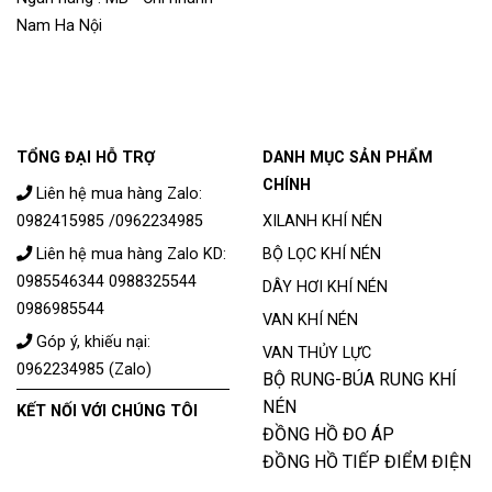
Nam Ha Nội
TỔNG ĐẠI HỖ TRỢ
DANH MỤC SẢN PHẨM
CHÍNH
Liên hệ mua hàng Zalo:
0982415985 /0962234985
XILANH KHÍ NÉN
Liên hệ mua hàng Zalo KD:
BỘ LỌC KHÍ NÉN
0985546344 0988325544
DÂY HƠI KHÍ NÉN
0986985544
VAN KHÍ NÉN
Góp ý, khiếu nại:
VAN THỦY LỰC
0962234985 (Zalo)
BỘ RUNG-BÚA RUNG KHÍ
NÉN
KẾT NỐI VỚI CHÚNG TÔI
ĐỒNG HỒ ĐO ÁP
ĐỒNG HỒ TIẾP ĐIỂM ĐIỆN