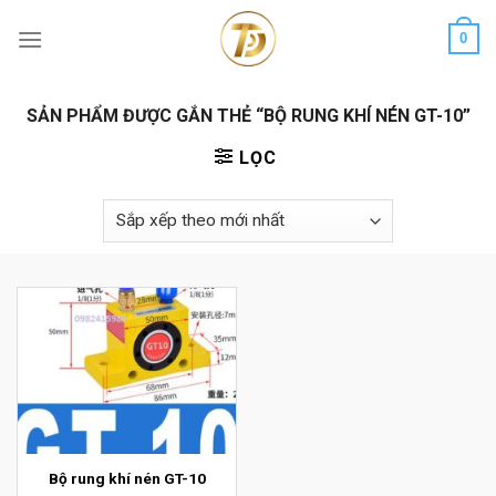
Skip
0
to
content
SẢN PHẨM ĐƯỢC GẮN THẺ “BỘ RUNG KHÍ NÉN GT-10”
LỌC
Bộ rung khí nén GT-10