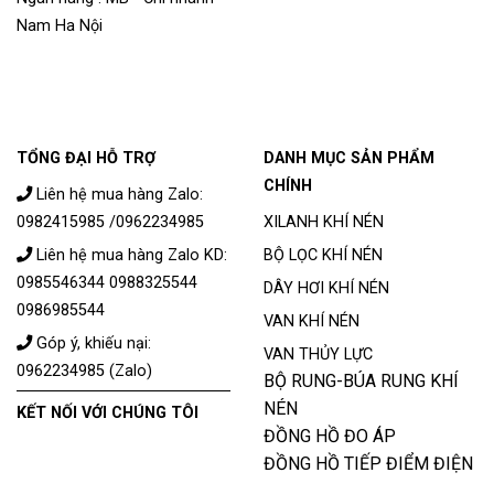
Nam Ha Nội
TỔNG ĐẠI HỖ TRỢ
DANH MỤC SẢN PHẨM
CHÍNH
Liên hệ mua hàng Zalo:
0982415985 /0962234985
XILANH KHÍ NÉN
Liên hệ mua hàng Zalo KD:
BỘ LỌC KHÍ NÉN
0985546344 0988325544
DÂY HƠI KHÍ NÉN
0986985544
VAN KHÍ NÉN
Góp ý, khiếu nại:
VAN THỦY LỰC
0962234985 (Zalo)
BỘ RUNG-BÚA RUNG KHÍ
NÉN
KẾT NỐI VỚI CHÚNG TÔI
ĐỒNG HỒ ĐO ÁP
ĐỒNG HỒ TIẾP ĐIỂM ĐIỆN