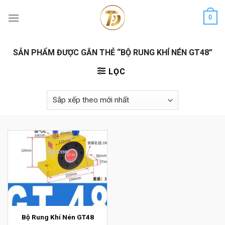
Skip
0
to
content
SẢN PHẨM ĐƯỢC GẮN THẺ “BỘ RUNG KHÍ NÉN GT48”
LỌC
Bộ Rung Khí Nén GT48