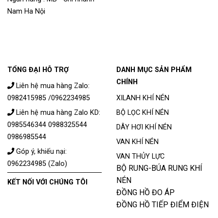
Nam Ha Nội
TỔNG ĐẠI HỖ TRỢ
DANH MỤC SẢN PHẨM
CHÍNH
Liên hệ mua hàng Zalo:
0982415985 /0962234985
XILANH KHÍ NÉN
Liên hệ mua hàng Zalo KD:
BỘ LỌC KHÍ NÉN
0985546344 0988325544
DÂY HƠI KHÍ NÉN
0986985544
VAN KHÍ NÉN
Góp ý, khiếu nại:
VAN THỦY LỰC
0962234985 (Zalo)
BỘ RUNG-BÚA RUNG KHÍ
NÉN
KẾT NỐI VỚI CHÚNG TÔI
ĐỒNG HỒ ĐO ÁP
ĐỒNG HỒ TIẾP ĐIỂM ĐIỆN