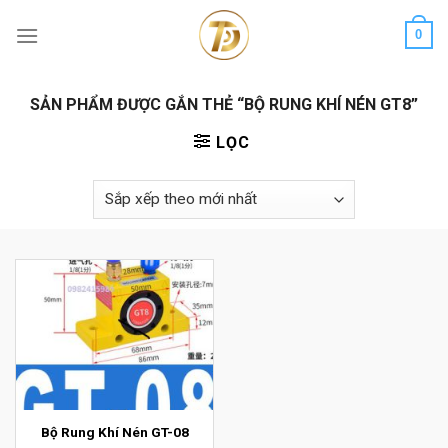
Skip
0
to
content
SẢN PHẨM ĐƯỢC GẮN THẺ “BỘ RUNG KHÍ NÉN GT8”
LỌC
Bộ Rung Khí Nén GT-08