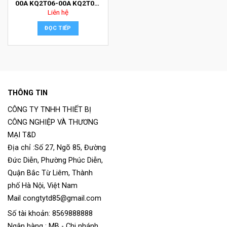
00A KQ2T06-00A KQ2T08-
Liên hệ
00A KQ2T10-00A KQ2T12-
00A KQ2T16-00A
ĐỌC TIẾP
THÔNG TIN
CÔNG TY TNHH THIẾT BỊ
CÔNG NGHIỆP VÀ THƯƠNG
MẠI T&D
Địa chỉ :Số 27, Ngõ 85, Đường
Đức Diễn, Phường Phúc Diễn,
Quận Bắc Từ Liêm, Thành
phố Hà Nội, Việt Nam
Mail congtytd85@gmail.com
Số tài khoản: 8569888888
Ngân hàng : MB - Chi nhánh