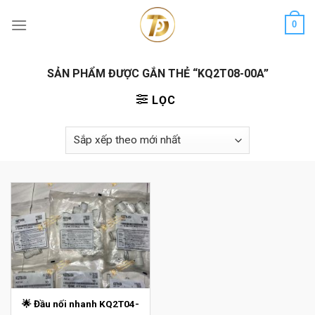
Skip
0
to
content
SẢN PHẨM ĐƯỢC GẮN THẺ “KQ2T08-00A”
LỌC
🌟 Đầu nối nhanh KQ2T04-