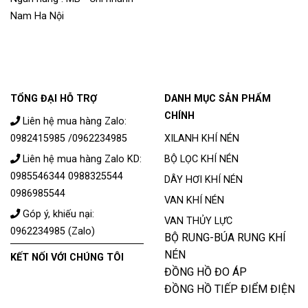
Nam Ha Nội
TỔNG ĐẠI HỖ TRỢ
DANH MỤC SẢN PHẨM
CHÍNH
Liên hệ mua hàng Zalo:
0982415985 /0962234985
XILANH KHÍ NÉN
Liên hệ mua hàng Zalo KD:
BỘ LỌC KHÍ NÉN
0985546344 0988325544
DÂY HƠI KHÍ NÉN
0986985544
VAN KHÍ NÉN
Góp ý, khiếu nại:
VAN THỦY LỰC
0962234985 (Zalo)
BỘ RUNG-BÚA RUNG KHÍ
NÉN
KẾT NỐI VỚI CHÚNG TÔI
ĐỒNG HỒ ĐO ÁP
ĐỒNG HỒ TIẾP ĐIỂM ĐIỆN