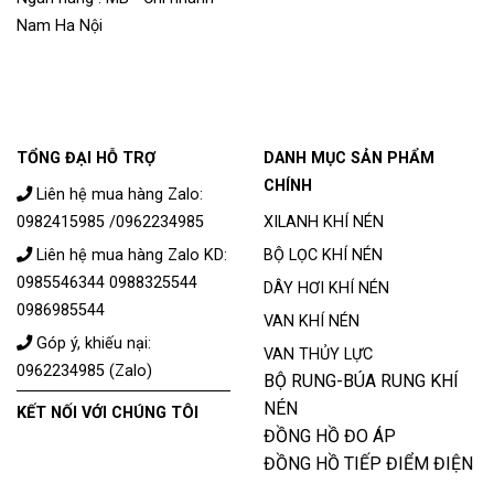
Nam Ha Nội
TỔNG ĐẠI HỖ TRỢ
DANH MỤC SẢN PHẨM
CHÍNH
Liên hệ mua hàng Zalo:
0982415985 /0962234985
XILANH KHÍ NÉN
Liên hệ mua hàng Zalo KD:
BỘ LỌC KHÍ NÉN
0985546344 0988325544
DÂY HƠI KHÍ NÉN
0986985544
VAN KHÍ NÉN
Góp ý, khiếu nại:
VAN THỦY LỰC
0962234985 (Zalo)
BỘ RUNG-BÚA RUNG KHÍ
NÉN
KẾT NỐI VỚI CHÚNG TÔI
ĐỒNG HỒ ĐO ÁP
ĐỒNG HỒ TIẾP ĐIỂM ĐIỆN