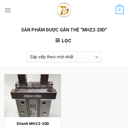
Skip
0
to
content
SẢN PHẨM ĐƯỢC GẮN THẺ “MHZ2-20D”
LỌC
Xilanh MHZ2-20D