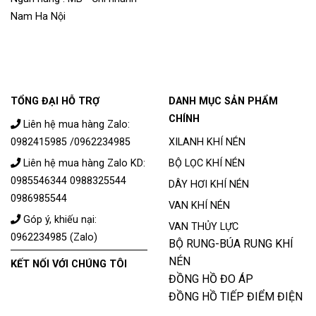
Nam Ha Nội
TỔNG ĐẠI HỖ TRỢ
DANH MỤC SẢN PHẨM
CHÍNH
Liên hệ mua hàng Zalo:
0982415985 /0962234985
XILANH KHÍ NÉN
Liên hệ mua hàng Zalo KD:
BỘ LỌC KHÍ NÉN
0985546344 0988325544
DÂY HƠI KHÍ NÉN
0986985544
VAN KHÍ NÉN
Góp ý, khiếu nại:
VAN THỦY LỰC
0962234985 (Zalo)
BỘ RUNG-BÚA RUNG KHÍ
NÉN
KẾT NỐI VỚI CHÚNG TÔI
ĐỒNG HỒ ĐO ÁP
ĐỒNG HỒ TIẾP ĐIỂM ĐIỆN