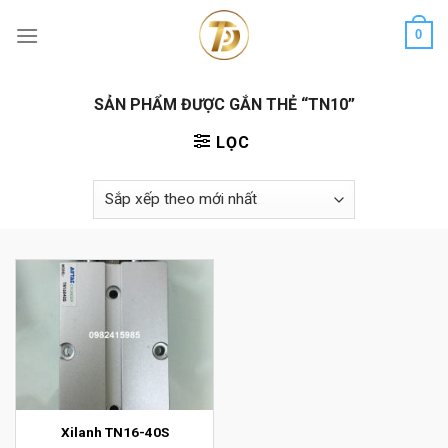
Skip
0
to
content
SẢN PHẨM ĐƯỢC GẮN THẺ “TN10”
LỌC
Xilanh TN16-40S