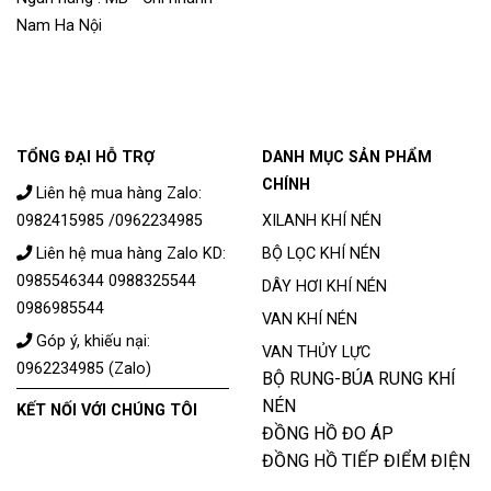
Nam Ha Nội
TỔNG ĐẠI HỖ TRỢ
DANH MỤC SẢN PHẨM
CHÍNH
Liên hệ mua hàng Zalo:
0982415985 /0962234985
XILANH KHÍ NÉN
Liên hệ mua hàng Zalo KD:
BỘ LỌC KHÍ NÉN
0985546344 0988325544
DÂY HƠI KHÍ NÉN
0986985544
VAN KHÍ NÉN
Góp ý, khiếu nại:
VAN THỦY LỰC
0962234985 (Zalo)
BỘ RUNG-BÚA RUNG KHÍ
NÉN
KẾT NỐI VỚI CHÚNG TÔI
ĐỒNG HỒ ĐO ÁP
ĐỒNG HỒ TIẾP ĐIỂM ĐIỆN