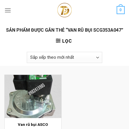
Skip
0
to
content
SẢN PHẨM ĐƯỢC GẮN THẺ “VAN RŨ BỤI SCG353A047”
LỌC
Van rũ bụi ASCO