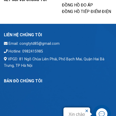
ĐỒNG HỒ ĐO ÁP
ĐỒNG HỒ TIẾP ĐIỂM ĐIỆN
LIÊN HỆ CHÚNG TÔI
Email: congtytd85@gmail.com
Hotline: 0982415985
VPGD: 81 Ngõ Chùa Liên Phái, Phố Bạch Mai, Quận Hai Bà
Trưng, TP Hà Nội
BẢN ĐỒ CHÚNG TÔI
Xin chào