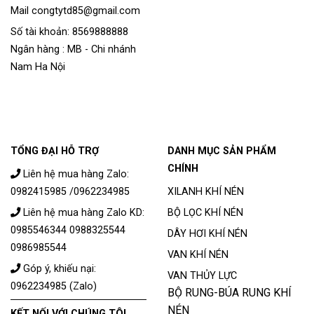
Mail congtytd85@gmail.com
Số tài khoản: 8569888888
Ngân hàng : MB - Chi nhánh
Nam Ha Nội
TỔNG ĐẠI HỖ TRỢ
DANH MỤC SẢN PHẨM
CHÍNH
Liên hệ mua hàng Zalo:
0982415985 /0962234985
XILANH KHÍ NÉN
Liên hệ mua hàng Zalo KD:
BỘ LỌC KHÍ NÉN
0985546344 0988325544
DÂY HƠI KHÍ NÉN
0986985544
VAN KHÍ NÉN
Góp ý, khiếu nại:
VAN THỦY LỰC
0962234985 (Zalo)
BỘ RUNG-BÚA RUNG KHÍ
NÉN
KẾT NỐI VỚI CHÚNG TÔI