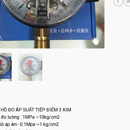
HỒ ĐO ÁP SUẤT TIẾP ĐIỂM 3 KIM
ị đo lường : 1MPa ~10kg/cm2
hồ áp âm -0.1Mpa ~1 kg/cm2