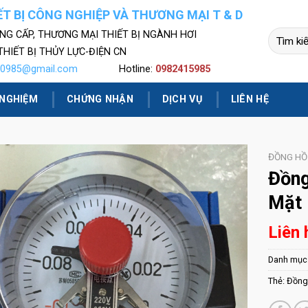
T BỊ CÔNG NGHIỆP VÀ THƯƠNG MẠI T & D
NG CẤP, THƯƠNG MẠI THIẾT BỊ NGÀNH HƠI
Tìm
kiếm:
THIẾT BỊ THỦY LỰC-ĐIỆN CN
d0985@gmail.com
Hotline:
0982415985
 NGHIỆM
CHỨNG NHẬN
DỊCH VỤ
LIÊN HỆ
ĐỒNG HỒ 
Đồng
Mặt 
Liên 
Danh mục
Thẻ:
Đồng 