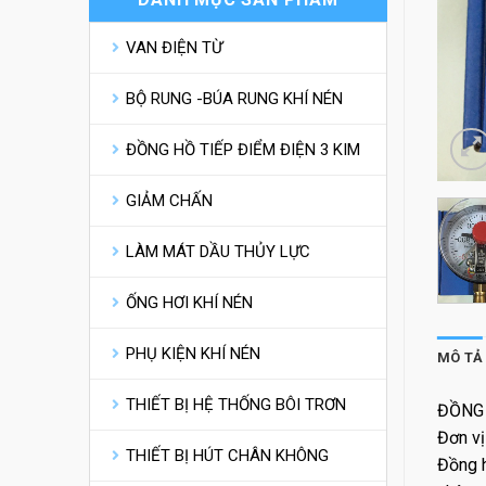
VAN ĐIỆN TỪ
BỘ RUNG -BÚA RUNG KHÍ NÉN
ĐỒNG HỒ TIẾP ĐIỂM ĐIỆN 3 KIM
GIẢM CHẤN
LÀM MÁT DẦU THỦY LỰC
ỐNG HƠI KHÍ NÉN
PHỤ KIỆN KHÍ NÉN
MÔ TẢ
THIẾT BỊ HỆ THỐNG BÔI TRƠN
ĐỒNG 
Đơn v
THIẾT BỊ HÚT CHÂN KHÔNG
Đồng 