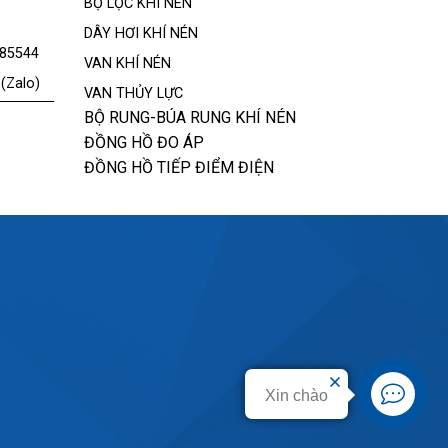
BỘ LỌC KHÍ NÉN
DÂY HƠI KHÍ NÉN
985544
VAN KHÍ NÉN
(Zalo)
VAN THỦY LỰC
BỘ RUNG-BÚA RUNG KHÍ NÉN
ĐỒNG HỒ ĐO ÁP
ĐỒNG HỒ TIẾP ĐIỂM ĐIỆN
Xin chào