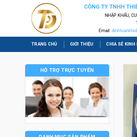
Skip
CÔNG TY TNHH THIẾ
to
NHẬP KHẨU, CU
content
Email:
dinhtuanktx
TRANG CHỦ
GIỚI THIỆU
CHIA SẺ KINH
HỖ TRỢ TRỰC TUYẾN
DANH MỤC SẢN PHẨM