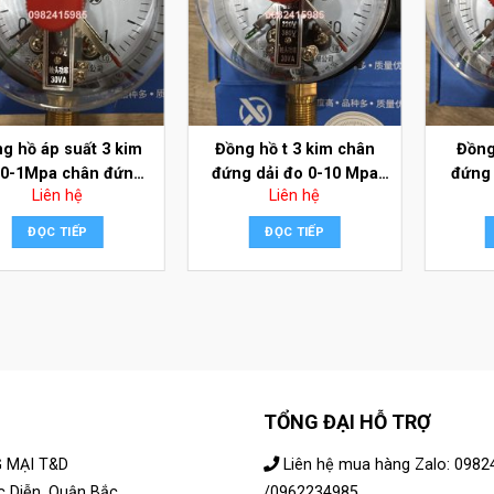
g hồ áp suất 3 kim
Đồng hồ t 3 kim chân
Đồng
 0-1Mpa chân đứng
đứng dải đo 0-10 Mpa
đứng 
Liên hệ
Liên hệ
ặt 100 không dầu
mặt 100 không dầu
ĐỌC TIẾP
ĐỌC TIẾP
TỔNG ĐẠI HỖ TRỢ
 MẠI T&D
Liên hệ mua hàng Zalo: 098
c Diễn, Quận Bắc
/0962234985