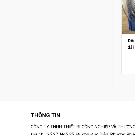
Đồn
dải
m
THÔNG TIN
CÔNG TY TNHH THIẾT BỊ CÔNG NGHIỆP VÀ THƯƠNG
Địa chỉ :Số 27, Ngõ 85, Đường Đức Diễn, Phường Phú