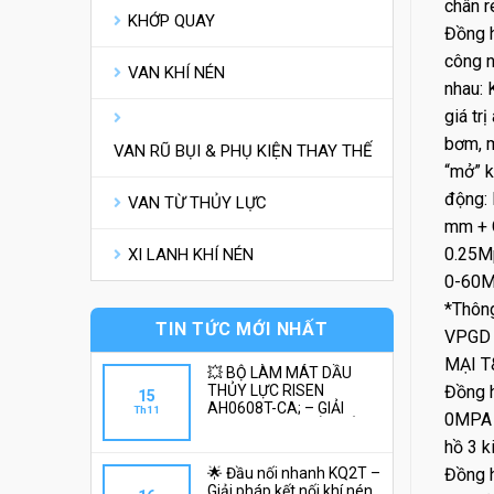
chân 
KHỚP QUAY
Đồng h
công n
VAN KHÍ NÉN
nhau: 
giá tr
bơm, m
VAN RŨ BỤI & PHỤ KIỆN THAY THẾ
“mở” k
động: 
VAN TỪ THỦY LỰC
mm + C
0.25M
XI LANH KHÍ NÉN
0-60M
*Thông
TIN TỨC MỚI NHẤT
VPGD 
MẠI T
💥 BỘ LÀM MÁT DẦU
THỦY LỰC RISEN
Đồng h
15
AH0608T-CA; – GIẢI
Th11
0MPA 
NHIỆT NHANH, BỀN BỈ💌
hồ 3 
🌟 Đầu nối nhanh KQ2T –
Đồng 
Giải pháp kết nối khí nén