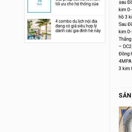
16
sau Đ
tối ưu cho hệ thống của
Th5
bạn 🌟
kim 0
hồ 3 
4 combo du lịch nội địa
Sau Đ
đang có giá siêu hợp lý
dành các gia đình hè này
kim 0
Thẳng
– DC2
Đồng 
4MPA 
3 kim
SẢN