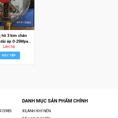
 hồ 3 kim chân
dải áp 0-25Mpa
Liên hệ
mặt 100mm
ĐỌC TIẾP
DANH MỤC SẢN PHẨM CHÍNH
2415985
XILANH KHÍ NÉN