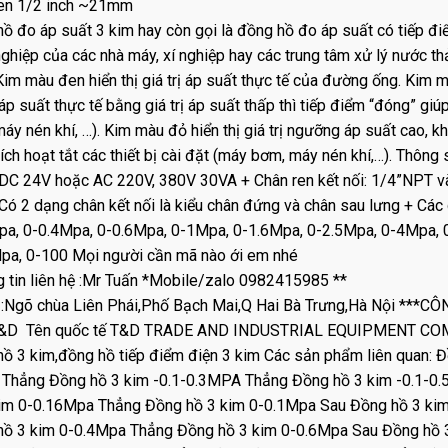
ren 1/2 inch ~21mm
ồ đo áp suất 3 kim hay còn gọi là đồng hồ đo áp suất có tiếp đ
ghiệp của các nhà máy, xí nghiệp hay các trung tâm xử lý nước 
Kim màu đen hiển thị giá trị áp suất thực tế của đường ống. Kim mà
ị áp suất thực tế bằng giá trị áp suất thấp thì tiếp điểm “đóng” gi
áy nén khí, …). Kim màu đỏ hiển thị giá trị ngưỡng áp suất cao, k
ích hoạt tắt các thiết bị cài đặt (máy bơm, máy nén khí,…). Thông
DC 24V hoặc AC 220V, 380V 30VA + Chân ren kết nối: 1/4”NPT 
ó 2 dạng chân kết nối là kiểu chân đứng và chân sau lưng + Các
pa, 0-0.4Mpa, 0-0.6Mpa, 0-1Mpa, 0-1.6Mpa, 0-2.5Mpa, 0-4Mpa,
pa, 0-100 Mọi người cần mã nào ới em nhé
 tin liên hệ :Mr Tuấn *Mobile/zalo 0982415985 **
:Ngõ chùa Liên Phái,Phố Bạch Mai,Q Hai Bà Trưng,Hà Nội **
&D Tên quốc tế T&D TRADE AND INDUSTRIAL EQUIPMENT CO
ồ 3 kim,đồng hồ tiếp điểm điện 3 kim Các sản phẩm liên quan: 
Thẳng Đồng hồ 3 kim -0.1-0.3MPA Thẳng Đồng hồ 3 kim -0.1-0
kim 0-0.16Mpa Thẳng Đồng hồ 3 kim 0-0.1Mpa Sau Đồng hồ 3 ki
hồ 3 kim 0-0.4Mpa Thẳng Đồng hồ 3 kim 0-0.6Mpa Sau Đồng hồ 