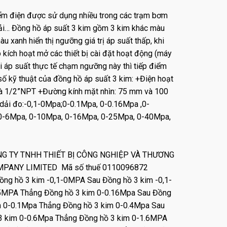
iểm điện được sử dụng nhiều trong các trạm bơm
thải… Đồng hồ áp suất 3 kim gồm 3 kim khác màu
u xanh hiển thị ngưỡng giá trị áp suất thấp, khi
úp kích hoạt mở các thiết bị cài đặt hoạt động (máy
hi áp suất thực tế chạm ngưỡng này thì tiếp điểm
 số kỹ thuật của đồng hồ áp suất 3 kim: +Điện hoạt
và 1/2”NPT +Đường kính mặt nhìn: 75 mm và 100
 dải đo:-0,1-0Mpa;0-0.1Mpa, 0-0.16Mpa ,0-
 0-6Mpa, 0-10Mpa, 0-16Mpa, 0-25Mpa, 0-40Mpa,
*CÔNG TY TNHH THIẾT BỊ CÔNG NGHIỆP VÀ THƯƠNG
MPANY LIMITED Mã số thuế 0110096872
Đồng hồ 3 kim -0,1-0MPA Sau Đồng hồ 3 kim -0,1-
.5MPA Thẳng Đồng hồ 3 kim 0-0.16Mpa Sau Đồng
m 0-0.1Mpa Thẳng Đồng hồ 3 kim 0-0.4Mpa Sau
3 kim 0-0.6Mpa Thẳng Đồng hồ 3 kim 0-1.6MPA