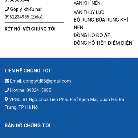
0986985544
VAN KHÍ NÉN
Góp ý, khiếu nại:
VAN THỦY LỰC
0962234985 (Zalo)
BỘ RUNG-BÚA RUNG KHÍ
NÉN
KẾT NỐI VỚI CHÚNG TÔI
ĐỒNG HỒ ĐO ÁP
ĐỒNG HỒ TIẾP ĐIỂM ĐIỆN
LIÊN HỆ CHÚNG TÔI
Email: congtytd85@gmail.com
Hotline: 0982415985
VPGD: 81 Ngõ Chùa Liên Phái, Phố Bạch Mai, Quận Hai Bà
Trưng, TP Hà Nội
BẢN ĐỒ CHÚNG TÔI